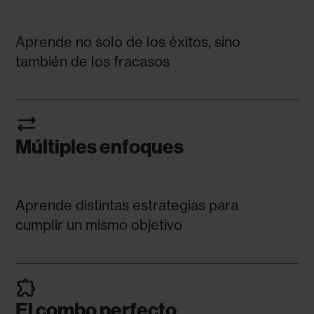
Aprende no solo de los éxitos, sino
también de los fracasos
sync_alt
Múltiples enfoques
Aprende distintas estrategias para
cumplir un mismo objetivo
extension
El combo perfecto