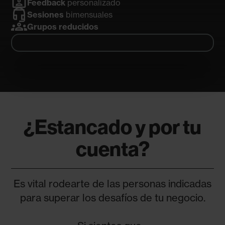
contacts
Feedback
personalizado
headset_mic
Sesiones
bimensuales
groups
Grupos reducidos
¿Estancado y por tu
cuenta?
Es vital rodearte de las personas indicadas
para superar los desafíos de tu negocio.